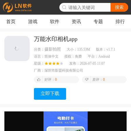
搜索
首页
游戏
软件
资讯
专题
排行
万能水印相机app
摄影拍照
分类：
大小：
135.53M
版本：
v1.7.1
语言：
简体中文
授权：
免费
平台：
Android
星级：
发布：
2026-07-05 11:07
厂商：
深圳市影盟科技有限公司
好评：
0
差评：
0
立即下载