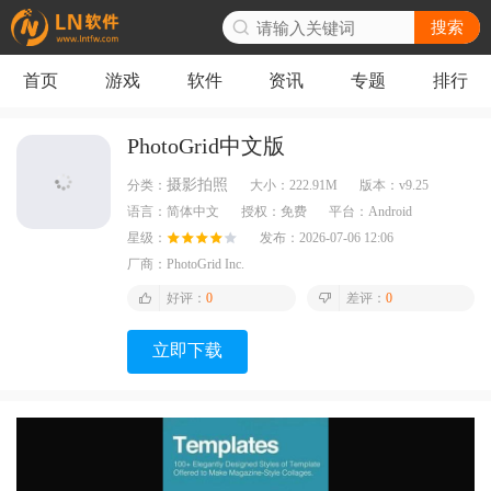
搜索
首页
游戏
软件
资讯
专题
排行
PhotoGrid中文版
摄影拍照
分类：
大小：
222.91M
版本：
v9.25
语言：
简体中文
授权：
免费
平台：
Android
星级：
发布：
2026-07-06 12:06
厂商：
PhotoGrid Inc.
好评：
0
差评：
0
立即下载