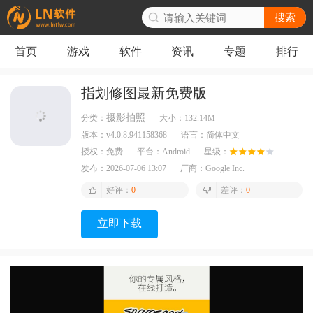
搜索
首页
游戏
软件
资讯
专题
排行
指划修图最新免费版
摄影拍照
分类：
大小：
132.14M
版本：
v4.0.8.941158368
语言：
简体中文
授权：
免费
平台：
Android
星级：
发布：
2026-07-06 13:07
厂商：
Google Inc.
好评：
0
差评：
0
立即下载