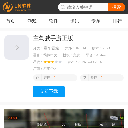
搜索
首页
游戏
软件
资讯
专题
排行
主驾驶手游正版
赛车竞速
分类：
大小：
16.03M
版本：
v1.73
语言：
简体中文
授权：
免费
平台：
Android
星级：
发布：
2025-12-13 20:37
厂商：
SUD Inc.
好评：
0
差评：
0
立即下载