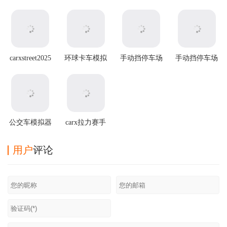
carxstreet2025
环球卡车模拟
手动挡停车场
手动挡停车场
最新版本
器虫虫助手版
无限金币版虫
2官方正版
虫汉化版
公交车模拟器
carx拉力赛手
最新破解版
游
用户
评论