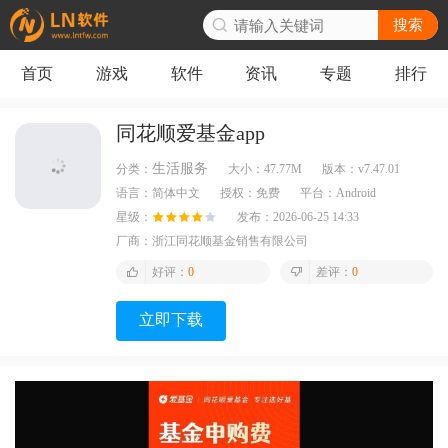
搜索
首页
游戏
软件
资讯
专题
排行
同花顺爱基金app
生活服务
分类：
大小：
47.77M
版本：
v7.47.01
语言：
简体中文
授权：
免费
平台：
Android
星级：
发布：
2026-06-25 14:33
厂商：
浙江同花顺基金销售有限公司
好评：
0
差评：
0
立即下载