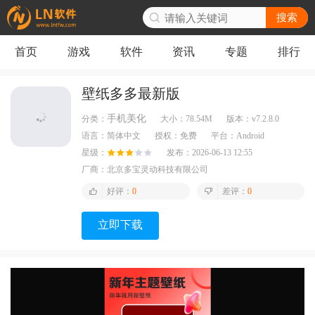
搜索
首页
游戏
软件
资讯
专题
排行
壁纸多多最新版
手机美化
分类：
大小：
78.54M
版本：
v7.2.8.0
语言：
简体中文
授权：
免费
平台：
Android
星级：
发布：
2026-06-13 12:55
厂商：
北京多宝灵动科技有限公司
好评：
0
差评：
0
立即下载