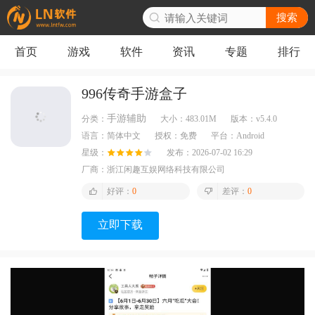
搜索
首页
游戏
软件
资讯
专题
排行
996传奇手游盒子
手游辅助
分类：
大小：
483.01M
版本：
v5.4.0
语言：
简体中文
授权：
免费
平台：
Android
星级：
发布：
2026-07-02 16:29
厂商：
浙江闲趣互娱网络科技有限公司
好评：
0
差评：
0
立即下载