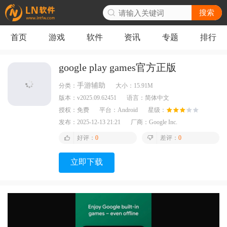
搜索
首页
游戏
软件
资讯
专题
排行
google play games官方正版
手游辅助
分类：
大小：
15.91M
版本：
v2025.09.62451
语言：
简体中文
授权：
免费
平台：
Android
星级：
发布：
2025-12-13 21:21
厂商：
Google Inc.
好评：
0
差评：
0
立即下载