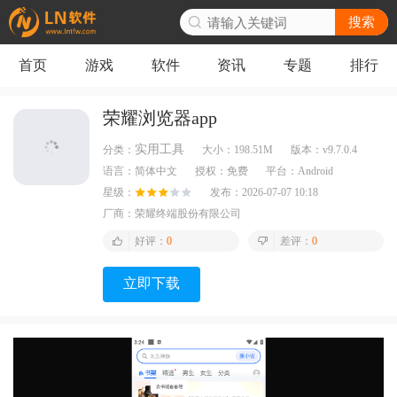
搜索
首页
游戏
软件
资讯
专题
排行
荣耀浏览器app
实用工具
分类：
大小：
198.51M
版本：
v9.7.0.4
语言：
简体中文
授权：
免费
平台：
Android
星级：
发布：
2026-07-07 10:18
厂商：
荣耀终端股份有限公司
好评：
0
差评：
0
立即下载