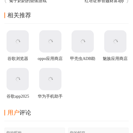
菊子奶奶的烦恼游戏
红塔证券智越财富app
相关推荐
谷歌浏览器
oppo应用商店
甲壳虫ADB助
魅族应用商店
app官方版
官方正版
手
app
谷歌app2025
华为手机助手
最新版
app
用户
评论