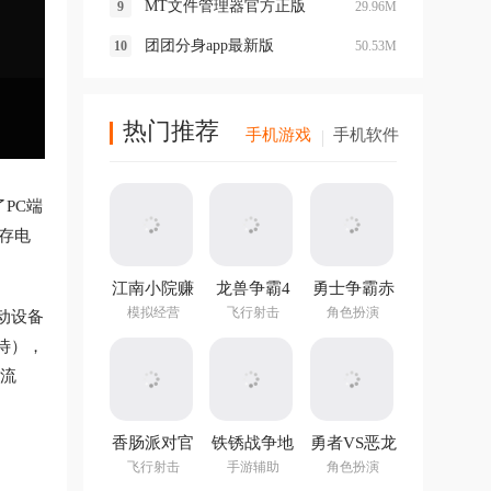
MT文件管理器官方正版
29.96M
团团分身app最新版
50.53M
热门推荐
手机游戏
手机软件
了PC端
缓存电
江南小院赚
龙兽争霸4
勇士争霸赤
钱游戏
手游
胆联盟
模拟经营
飞行射击
角色扮演
动设备
v1.282.202
待），
最新版
动流
香肠派对官
铁锈战争地
勇者VS恶龙
方正版
图编辑器中
手游
飞行射击
手游辅助
角色扮演
文最新版