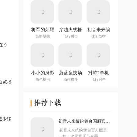
(NotTiled)
。
将军的荣耀
穿越火线枪
初音未来缤
3官方正版
战王者体验
纷舞台国服
策略塔防
飞行射击
休闲益智
服
官方版
 9
小小的身影
蔚蓝竞技场
对峙2单机
重叠的内心
手机版
版手游
角色扮演
动作格斗
飞行射击
预览播
推荐下载
减少移
初音未来缤纷舞台国服官方
版
初音未来缤纷舞台官方版是
一款二次元音乐节奏手...