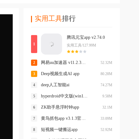
实用工具
排行
腾讯元宝app v2.74.0
实用工具/127.99M
网易uu加速器 v11.2.3最新版本
52.32M
Deep视频生成AI app
80.28M
deep人工智能ai
74.27M
hyperdroid中文版(win11启动器)
9.58M
ZK助手悬浮时钟app
32.1M
黄鸟抓包app v3.1.3官方正版
33.09M
短视频一键搬运app
52.92M