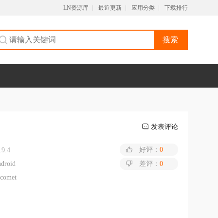
LN资源库
最近更新
应用分类
下载排行
搜索
发表评论
好评：
0
.9.4
droid
差评：
0
tcomet