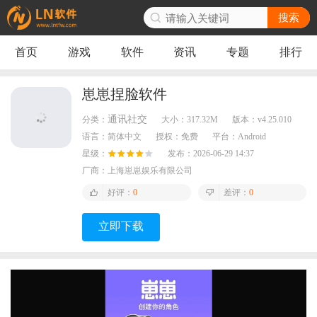
搜索
首页
游戏
软件
资讯
专题
排行
崽崽捏脸软件
通讯社交
分类：
大小：
317.32M
版本：
v4.25.010
语言：
简体中文
授权：
免费
平台：
Android
星级：
发布：
2026-06-29 14:37
厂商：
上海崽崽娱乐有限公司
好评：
0
差评：
0
立即下载