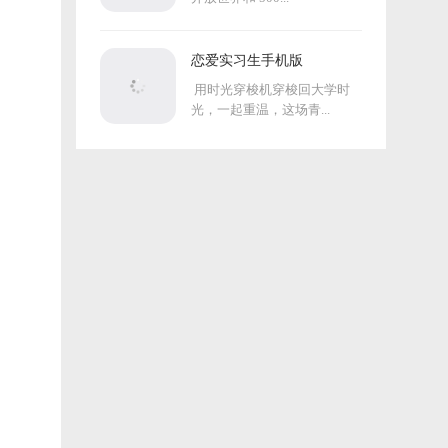
恋爱实习生手机版
用时光穿梭机穿梭回大学时
光，一起重温，这场青...