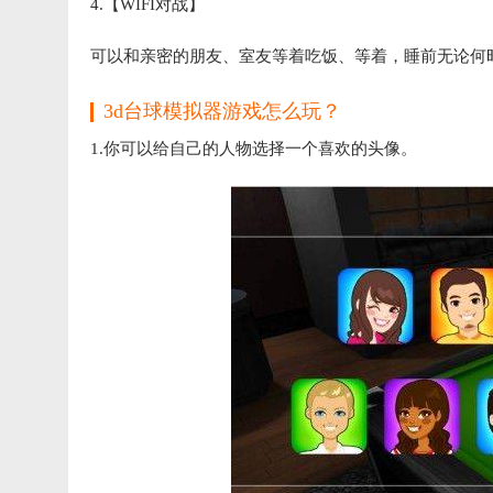
4.【WIFI对战】
可以和亲密的朋友、室友等着吃饭、等着，睡前无论何
3d台球模拟器游戏怎么玩？
1.你可以给自己的人物选择一个喜欢的头像。