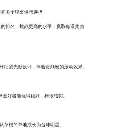
杆和多个球桌供您选择
界的排名，挑战更高的水平，赢取每週奖励
加纤细的光影设计，体验更顺畅的滚动效果。
球爱好者能玩得很好，棒很结实。
战从草根简单地成长为台球明星。