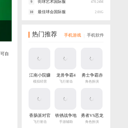
街球艺术国际服
470.24M
最佳球会国际服
2.01G
热门推荐
手机游戏
手机软件
，可自
江南小院赚
龙兽争霸4
勇士争霸赤
钱游戏
手游
胆联盟
模拟经营
飞行射击
角色扮演
v1.282.202
最新版
香肠派对官
铁锈战争地
勇者VS恶龙
方正版
图编辑器中
手游
飞行射击
手游辅助
角色扮演
文最新版