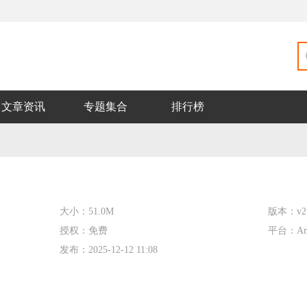
文章资讯
专题集合
排行榜
大小：
51.0M
版本：
v2
授权：
免费
平台：
An
发布：
2025-12-12 11:08