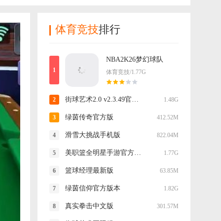
体育竞技
排行
NBA2K26梦幻球队
体育竞技/1.77G
街球艺术2.0 v2.3.49官方版
1.48G
绿茵传奇官方版
412.52M
滑雪大挑战手机版
822.04M
美职篮全明星手游官方正版(nba2k all star)
1.77G
篮球经理最新版
63.85M
绿茵信仰官方版本
1.82G
真实拳击中文版
301.57M