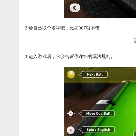
2.给自己取个名字吧，比如007就不错。
3.进入游戏后，它会告诉你详细的玩法规则。