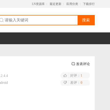
LN资源库
最近更新
应用分类
下载排行
搜索
发表评论
好评：
1
.2.4.4
droid
差评：
0