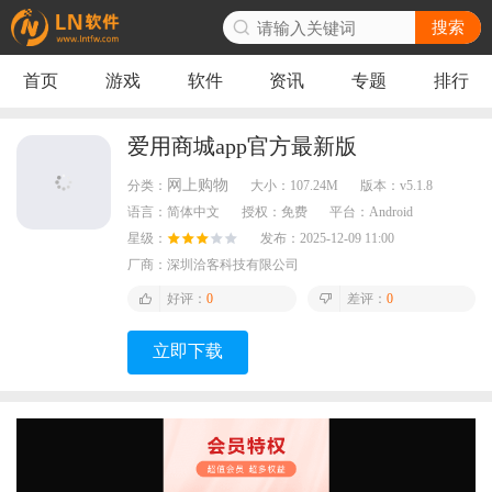
搜索
首页
游戏
软件
资讯
专题
排行
爱用商城app官方最新版
网上购物
分类：
大小：
107.24M
版本：
v5.1.8
语言：
简体中文
授权：
免费
平台：
Android
星级：
发布：
2025-12-09 11:00
厂商：
深圳洽客科技有限公司
好评：
0
差评：
0
立即下载