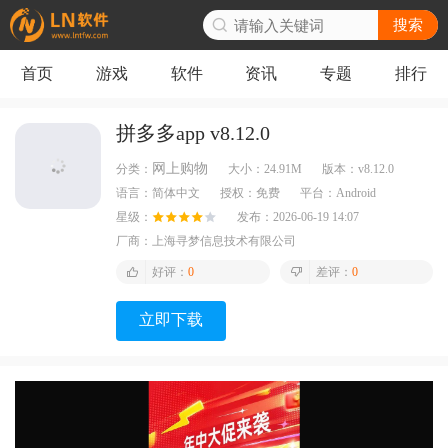
搜索
首页
游戏
软件
资讯
专题
排行
拼多多app v8.12.0
网上购物
分类：
大小：
24.91M
版本：
v8.12.0
语言：
简体中文
授权：
免费
平台：
Android
星级：
发布：
2026-06-19 14:07
厂商：
上海寻梦信息技术有限公司
好评：
0
差评：
0
立即下载