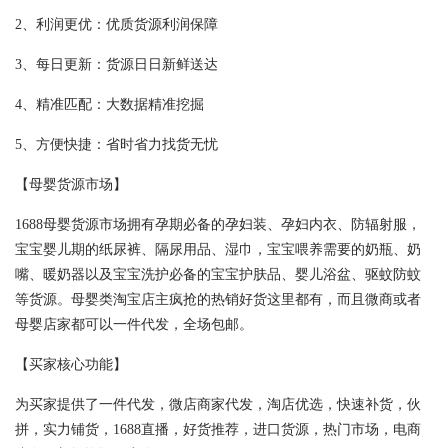
2、利润更优：优质货源利润保障
3、每日更新：货源日日新鲜送达
4、精准匹配：大数据精准挖掘
5、方便快捷：省时省力找货无忧
【母婴货源市场】
1688母婴货源市场拥有孕期必备的孕妇装、孕妇内衣、防辐射服，
宝宝婴儿期的纸尿裤、隔尿用品、湿巾，宝宝喂养需要的奶瓶、奶
嘴、暖奶器以及宝宝洗护必备的宝宝护肤品、婴儿浴盆、驱蚊防蚊
等货源。母婴类淘宝店主疯抢的热销好货这里都有，而且微商或者
母婴店家都可以一件代发，全场包邮。
【买家核心功能】
为买家提供了一件代发，微店商家代发，淘店优选，快速补货，伙
拼，实力铺货，1688直播，好货推荐，进口货源，热门市场，电商