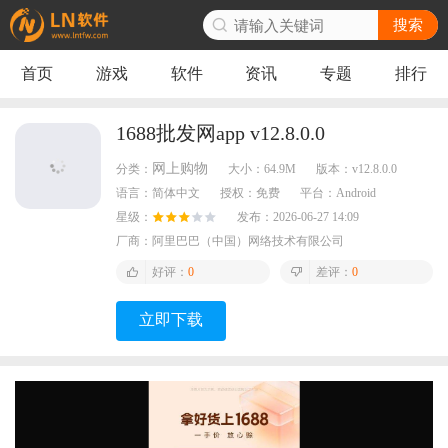
搜索
首页
游戏
软件
资讯
专题
排行
1688批发网app v12.8.0.0
网上购物
分类：
大小：
64.9M
版本：
v12.8.0.0
语言：
简体中文
授权：
免费
平台：
Android
星级：
发布：
2026-06-27 14:09
厂商：
阿里巴巴（中国）网络技术有限公司
好评：
0
差评：
0
立即下载