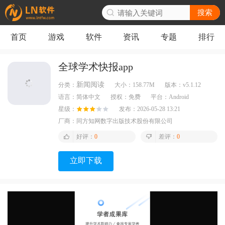
搜索
首页
游戏
软件
资讯
专题
排行
全球学术快报app
新闻阅读
分类：
大小：
158.77M
版本：
v5.1.12
语言：
简体中文
授权：
免费
平台：
Android
星级：
发布：
2026-05-28 13:21
厂商：
同方知网数字出版技术股份有限公司
好评：
0
差评：
0
立即下载