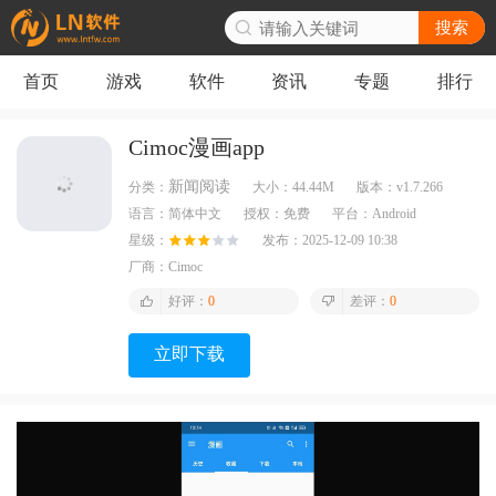
搜索
首页
游戏
软件
资讯
专题
排行
Cimoc漫画app
新闻阅读
分类：
大小：
44.44M
版本：
v1.7.266
语言：
简体中文
授权：
免费
平台：
Android
星级：
发布：
2025-12-09 10:38
厂商：
Cimoc
好评：
0
差评：
0
立即下载