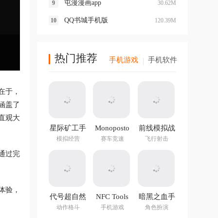
屯漫漫画app
30.62M
QQ书城手机版
120.39M
热门推荐
手机游戏
手机软件
在于，
涵盖了
直观大
星际矿工手
Monoposto
前线模拟战
游
最新版
模拟经营
赛车竞速
飞行射击
通过完
体验，
代号超自然
NFC Tools
暗黑之血手
手游官方版
PRO官方正
游
动作格斗
手机游戏
角色扮演
版