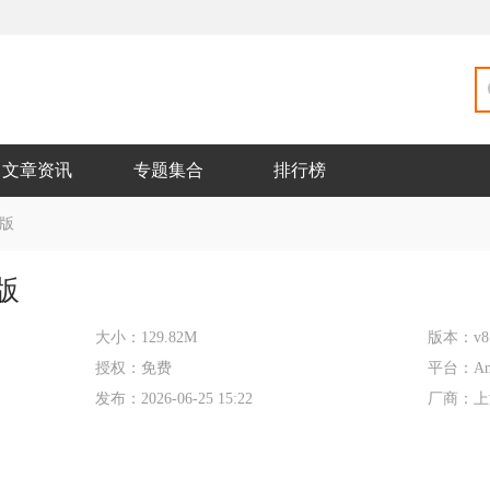
文章资讯
专题集合
排行榜
版
版
大小：
129.82M
版本：
v8
授权：
免费
平台：
An
发布：
2026-06-25 15:22
厂商：
上