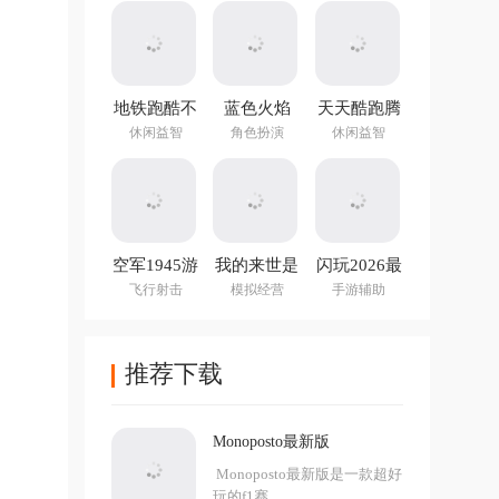
地铁跑酷不
蓝色火焰
天天酷跑腾
用实名认证
(Blue Fire)
讯游戏
休闲益智
角色扮演
休闲益智
登录版最新
版
空军1945游
我的来世是
闪玩2026最
戏手机版
个包裹最新
新版本
飞行射击
模拟经营
手游辅助
版
推荐下载
Monoposto最新版
Monoposto最新版是一款超好
玩的f1赛...