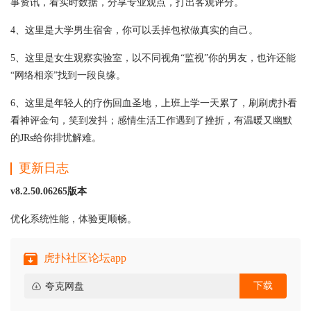
事资讯，看实时数据，分享专业观点，打出客观评分。
4、这里是大学男生宿舍，你可以丢掉包袱做真实的自己。
5、这里是女生观察实验室，以不同视角“监视”你的男友，也许还能
“网络相亲”找到一段良缘。
6、这里是年轻人的疗伤回血圣地，上班上学一天累了，刷刷虎扑看
看神评金句，笑到发抖；感情生活工作遇到了挫折，有温暖又幽默
的JRs给你排忧解难。
更新日志
v8.2.50.06265版本
优化系统性能，体验更顺畅。
虎扑社区论坛app
下载
夸克网盘