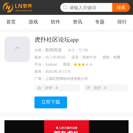
搜索
首页
游戏
软件
资讯
专题
排行
虎扑社区论坛app
新闻阅读
分类：
大小：
73.7M
版本：
v8.2.50.06265
语言：
简体中文
授权：
免费
平台：
Android
星级：
发布：
2026-06-29 13:31
厂商：
上海匡慧网络科技有限公司
好评：
0
差评：
0
立即下载