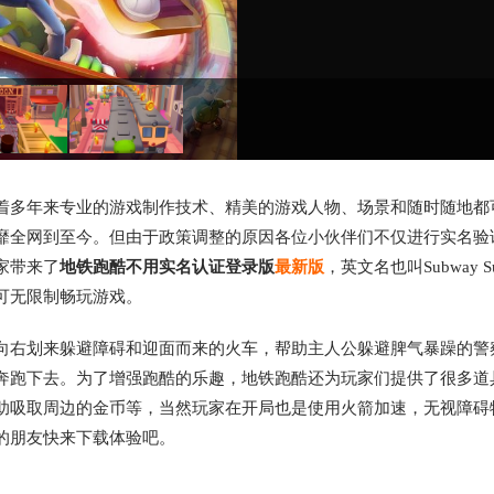
着多年来专业的游戏制作技术、精美的游戏人物、场景和随时随地都
靡全网到至今。但由于政策调整的原因各位小伙伴们不仅进行实名验
家带来了
地铁跑酷不用实名认证登录版
最新版
，英文名也叫Subway S
可无限制畅玩游戏。
向右划来躲避障碍和迎面而来的火车，帮助主人公躲避脾气暴躁的警
奔跑下去。为了增强跑酷的乐趣，地铁跑酷还为玩家们提供了很多道
助吸取周边的金币等，当然玩家在开局也是使用火箭加速，无视障碍
的朋友快来下载体验吧。