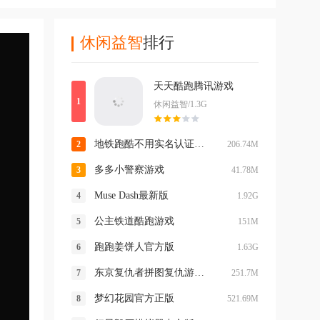
休闲益智
排行
天天酷跑腾讯游戏
休闲益智/1.3G
地铁跑酷不用实名认证登录版最新版
206.74M
多多小警察游戏
41.78M
Muse Dash最新版
1.92G
公主铁道酷跑游戏
151M
跑跑姜饼人官方版
1.63G
东京复仇者拼图复仇游戏 v4.6.0最新版
251.7M
梦幻花园官方正版
521.69M