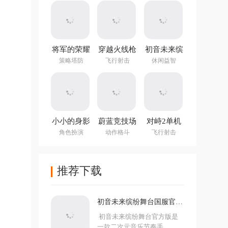
(NotTiled)
将军的荣耀
穿越火线枪
初音未来缤
3官方正版
战王者体验
纷舞台国服
策略塔防
飞行射击
休闲益智
服
官方版
小小的身影
蔚蓝竞技场
对峙2单机
重叠的内心
手机版
版手游
角色扮演
动作格斗
飞行射击
推荐下载
初音未来缤纷舞台国服官方
版
初音未来缤纷舞台官方版是
一款二次元音乐节奏手...