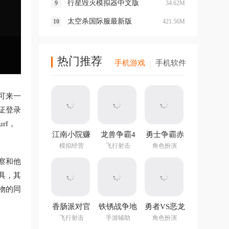
行星毁灭模拟器中文版
34.62M
太空杀国际服最新版
421.56M
热门推荐
手机游戏
手机软件
可来一
证登录
urf，
江南小院赚
龙兽争霸4
勇士争霸赤
钱游戏
手游
胆联盟
模拟经营
飞行射击
角色扮演
v1.282.202
察和他
最新版
具，其
物的同
香肠派对官
铁锈战争地
勇者VS恶龙
方正版
图编辑器中
手游
飞行射击
手游辅助
角色扮演
文最新版