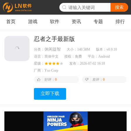
搜索
首页
游戏
软件
资讯
专题
排行
忍者之手最新版
休闲益智
分类：
大小：
140.58M
版本：
v0.9.10
语言：
简体中文
授权：
免费
平台：
Android
星级：
发布：
2026-07-02 16:18
厂商：
Yso Corp
好评：
0
差评：
0
立即下载