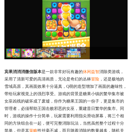
宾果消消消微信版本
是一款非常好玩有趣的
休闲益智
消除类游戏，
采用了清新可爱的高清画质，无论是奇幻的丛林
冒险
，还是极地的
雪域高原，其画面效果十分逼真，Q萌的造型增加了画面的趣味性，
带给玩家视觉上的强烈享受。游戏的背景是糖果小镇的繁华集市被
女巫凶残的破坏成了废墟，你作为糖果王国的一份子，更是集市的
管理者，必须帮助王国击败邪恶的女巫，重建昔日繁华的集市。同
时，游戏的操作十分简单，玩家需要利用指尖滑动屏幕，将三个相
同的方块组合在一起，便可完整消除玩法，当然虽然整个过程十分
简单，但是其
策略
性丝毫不减，而且随着消除的数量越多，随机关