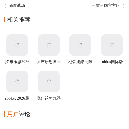
仙魔战场
王道三国官方版
相关推荐
罗布乐思2026
罗布乐思国际
地铁跑酷无限
roblox国际版
最新版
服 v2.703.1353
金币无限钥匙
安卓版
版2025最新版
roblox 2026最
疯狂钓鱼九游
新版
版
用户
评论