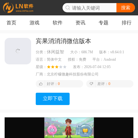
搜索
首页
游戏
软件
资讯
专题
排行
宾果消消消微信版本
休闲益智
分类：
大小：
686.7M
版本：
v8.64.0.1
语言：
简体中文
授权：
免费
平台：
Android
星级：
发布：
2026-07-04 12:05
厂商：
北京柠檬微趣科技股份有限公司
好评：
0
差评：
0
立即下载