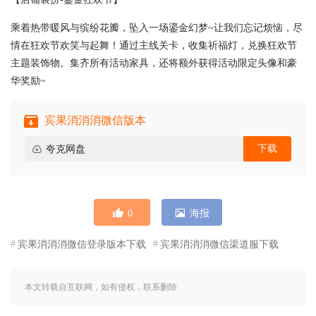
乘着热带暖风与缤纷花瓣，坠入一场鎏金幻梦~让我们忘记烦恼，尽
情在狂欢节欢笑与起舞！通过主线关卡，收集祈福灯，兑换狂欢节
主题装饰物。集齐所有活动家具，还将额外获得活动限定头像和豪
华奖励~
宾果消消消微信版本
下载
夸克网盘
0
海报
宾果消消消微信登录版本下载
宾果消消消微信渠道服下载
本文转载自互联网，如有侵权，联系删除