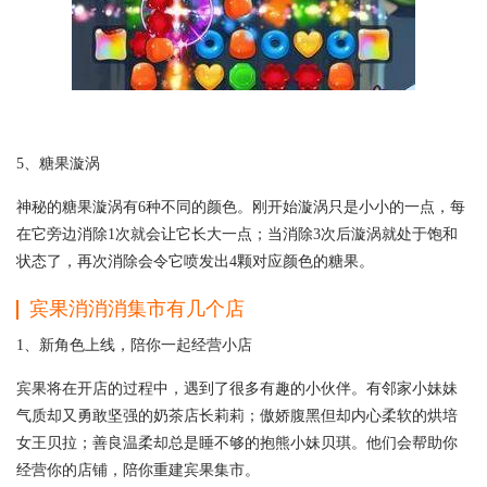
5、糖果漩涡
神秘的糖果漩涡有6种不同的颜色。刚开始漩涡只是小小的一点，每
在它旁边消除1次就会让它长大一点；当消除3次后漩涡就处于饱和
状态了，再次消除会令它喷发出4颗对应颜色的糖果。
宾果消消消集市有几个店
1、新角色上线，陪你一起经营小店
宾果将在开店的过程中，遇到了很多有趣的小伙伴。有邻家小妹妹
气质却又勇敢坚强的奶茶店长莉莉；傲娇腹黑但却内心柔软的烘培
女王贝拉；善良温柔却总是睡不够的抱熊小妹贝琪。他们会帮助你
经营你的店铺，陪你重建宾果集市。