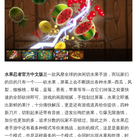
水果忍者官方中文版
是一款风靡全球的休闲切水果手游，而玩家们
的目的只有一个——砍水果，屏幕上会不断跳出各种水果--西瓜，凤
梨，猕猴桃，草莓，蓝莓，香蕉，苹果等等---在它们掉落之前要快
速的全部砍掉即可。游戏的画面细腻，手指划过屏幕，水果立即溅
出新鲜的果汁，十分痛快解压，更是还有游戏道具给你提供，四种
新刀片，切割起来还带有音效，迸发出绚烂效果，引爆无限激情，
加分也更加的多，追求分数的玩家不容错过。除此之外，在水果忍
者手游中还有着多种模式等你来挑战，如街机模式，这是是最新的
一个模式，也是花样最多的一个模式，会同时出现水果和炸弹，时