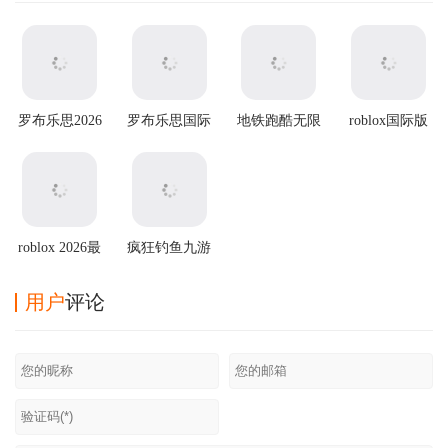
罗布乐思2026
罗布乐思国际
地铁跑酷无限
roblox国际版
最新版
服 v2.703.1353
金币无限钥匙
安卓版
版2025最新版
roblox 2026最
疯狂钓鱼九游
新版
版
用户
评论