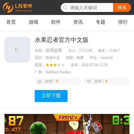
搜索
首页
游戏
软件
资讯
专题
排行
水果忍者官方中文版
休闲益智
分类：
大小：
273.21M
版本：
v3.96.7
语言：
简体中文
授权：
免费
平台：
Android
星级：
发布：
2026-07-04 12:58
厂商：
Halfbrick Studios
好评：
0
差评：
0
立即下载