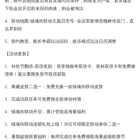
制，命中其他玩家后将其灵魂勾出体外，肉体变为尸体。若灵魂在
下轮会议开启前未回归肉体，则会被淘汰
4、联动地图-镇魂街联动主题贝壳号- 会议室新增灵槐树传送门，直
达罗刹街
5、契约教室、船长争霸玩法回归，娱乐模式玩法日历调整
【活动更新】
1、补给节翻倍-双倍奖励：登录领曲奇双倍卡、奖杯双倍卡和免费修
理券！鲨出重围鱼骨币双倍获取
2、典藏皮肤二选一：免费兑换一款镇魂街联动皮肤
3、完成活跃任务可免费领全新身份钟馗
4、镇魂街联动开启，累计登陆送海量福利
5、镇魂街联动连锁礼包上线！30元可得限定联动身份二选一
6、暑期超级联赛福利：每周完成任务免费领取海量超级联赛币