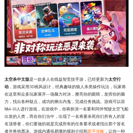
太空杀中文版
是一款多人在线益智竞技手游，已经更新为
太空行
动
，游戏采用3D画风设计，经典趣味的狼人杀类操作玩法，玩家将
在这里和众多玩家展开—场脑力对决，擦亮你的眼睛，发挥你的脑
力，找出各种疑点，成功的揪出内鬼，完成任务挑战。游戏可以容
纳4-10人进行游戏，在游戏中，你将扮演一名要和同伴驾驶太空飞船
出发的人类，而在你们当中，出现了一名将要杀死你们所有人的冒
名顶替者，你们要做的就是完成所有的任务要求或者找出那个冒名
者并将他票决。游戏内通俗易懂的规则介绍和
新手攻略
，让你一秒