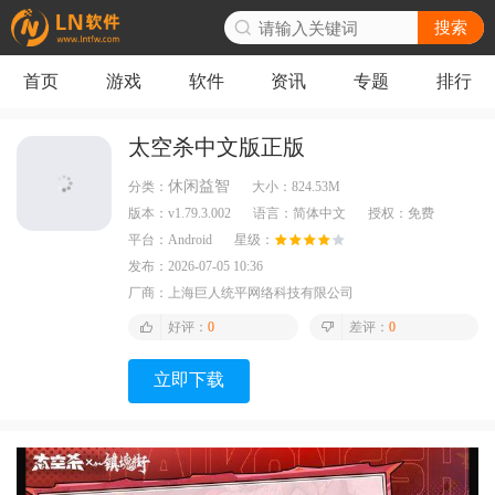
搜索
首页
游戏
软件
资讯
专题
排行
太空杀中文版正版
休闲益智
分类：
大小：
824.53M
版本：
v1.79.3.002
语言：
简体中文
授权：
免费
平台：
Android
星级：
发布：
2026-07-05 10:36
厂商：
上海巨人统平网络科技有限公司
好评：
0
差评：
0
立即下载