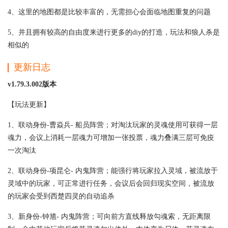
4、这里的地图都是比较丰富的，无需担心会面临地图重复的问题
5、并且拥有较高的自由度来进行更多的diy的打造，玩法和狼人杀是
相似的
更新日志
v1.79.3.002版本
【玩法更新】
1、联动身份-曹焱兵- 船员阵营；对淘汰玩家的灵魂使用可获得一层
魂力，会议上消耗一层魂力可增加一张投票，魂力叠满三层可免疫
一次淘汰
2、联动身份-项昆仑- 内鬼阵营；能强行将玩家拉入灵域，被流放于
灵域中的玩家，可正常进行任务，会议后会回归现实空间，被流放
的玩家会受到西楚四灵的自动追杀
3、新身份-钟馗- 内鬼阵营；可向前方直线释放勾魂索，无距离限