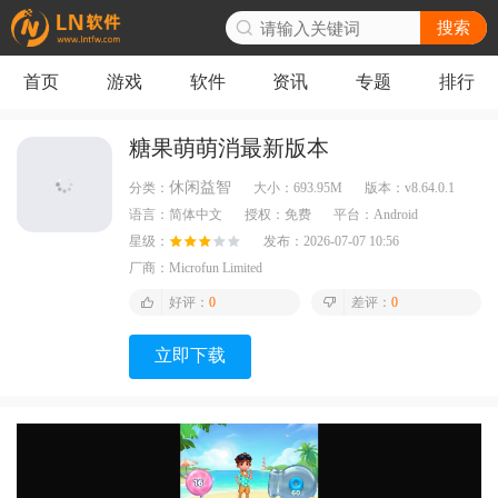
搜索
首页
游戏
软件
资讯
专题
排行
糖果萌萌消最新版本
休闲益智
分类：
大小：
693.95M
版本：
v8.64.0.1
语言：
简体中文
授权：
免费
平台：
Android
星级：
发布：
2026-07-07 10:56
厂商：
Microfun Limited
好评：
0
差评：
0
立即下载