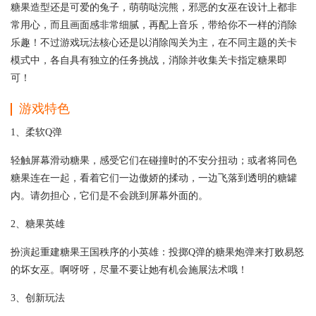
糖果造型还是可爱的兔子，萌萌哒浣熊，邪恶的女巫在设计上都非
常用心，而且画面感非常细腻，再配上音乐，带给你不一样的消除
乐趣！不过游戏玩法核心还是以消除闯关为主，在不同主题的关卡
模式中，各自具有独立的任务挑战，消除并收集关卡指定糖果即
可！
游戏特色
1、柔软Q弹
轻触屏幕滑动糖果，感受它们在碰撞时的不安分扭动；或者将同色
糖果连在一起，看着它们一边傲娇的揉动，一边飞落到透明的糖罐
内。请勿担心，它们是不会跳到屏幕外面的。
2、糖果英雄
扮演起重建糖果王国秩序的小英雄：投掷Q弹的糖果炮弹来打败易怒
的坏女巫。啊呀呀，尽量不要让她有机会施展法术哦！
3、创新玩法