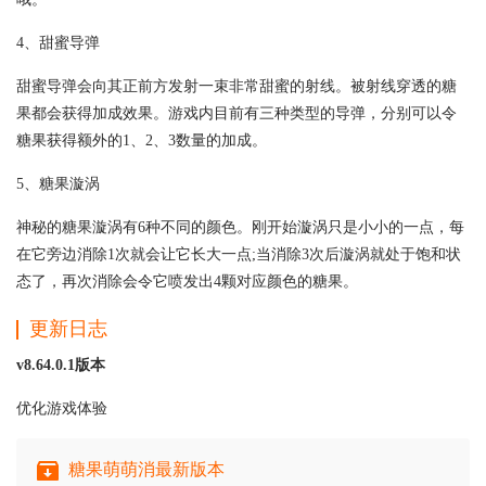
4、甜蜜导弹
甜蜜导弹会向其正前方发射一束非常甜蜜的射线。被射线穿透的糖
果都会获得加成效果。游戏内目前有三种类型的导弹，分别可以令
糖果获得额外的1、2、3数量的加成。
5、糖果漩涡
神秘的糖果漩涡有6种不同的颜色。刚开始漩涡只是小小的一点，每
在它旁边消除1次就会让它长大一点;当消除3次后漩涡就处于饱和状
态了，再次消除会令它喷发出4颗对应颜色的糖果。
更新日志
v8.64.0.1版本
优化游戏体验
糖果萌萌消最新版本