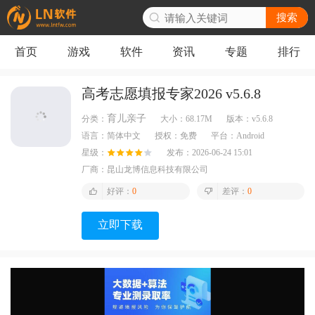
搜索
首页
游戏
软件
资讯
专题
排行
高考志愿填报专家2026 v5.6.8
育儿亲子
分类：
大小：
68.17M
版本：
v5.6.8
语言：
简体中文
授权：
免费
平台：
Android
星级：
发布：
2026-06-24 15:01
厂商：
昆山龙博信息科技有限公司
好评：
0
差评：
0
立即下载