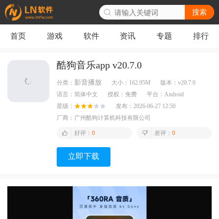
搜索
首页
游戏
软件
资讯
专题
排行
酷狗音乐app v20.7.0
影音播放
分类：
大小：
162.95M
版本：
v20.7.0
语言：
简体中文
授权：
免费
平台：
Android
星级：
发布：
2026-06-27 12:50
厂商：
广州酷狗计算机科技有限公司
好评：
0
差评：
0
立即下载