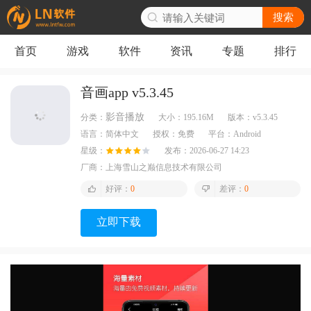
搜索
首页
游戏
软件
资讯
专题
排行
音画app v5.3.45
影音播放
分类：
大小：
195.16M
版本：
v5.3.45
语言：
简体中文
授权：
免费
平台：
Android
星级：
发布：
2026-06-27 14:23
厂商：
上海雪山之巅信息技术有限公司
好评：
0
差评：
0
立即下载