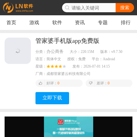
搜索
首页
游戏
软件
资讯
专题
排行
管家婆手机版app免费版
办公商务
分类：
大小：
220.15M
版本：
v9.7.50
语言：
简体中文
授权：
免费
平台：
Android
星级：
发布：
2026-07-01 14:15
厂商：
成都管家婆云科技有限公司
好评：
0
差评：
0
立即下载