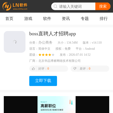
搜索
首页
游戏
软件
资讯
专题
排行
boss直聘人才招聘app
办公商务
分类：
大小：
134.54M
版本：
v14.110
语言：
简体中文
授权：
免费
平台：
Android
星级：
发布：
2026-07-01 14:52
厂商：
北京华品博睿网络技术有限公司
好评：
0
差评：
0
立即下载