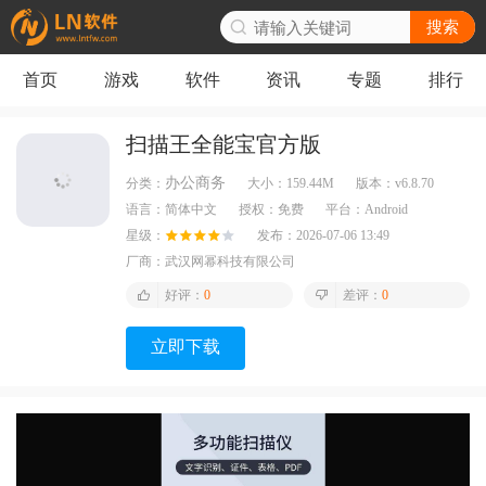
搜索
首页
游戏
软件
资讯
专题
排行
扫描王全能宝官方版
办公商务
分类：
大小：
159.44M
版本：
v6.8.70
语言：
简体中文
授权：
免费
平台：
Android
星级：
发布：
2026-07-06 13:49
厂商：
武汉网幂科技有限公司
好评：
0
差评：
0
立即下载