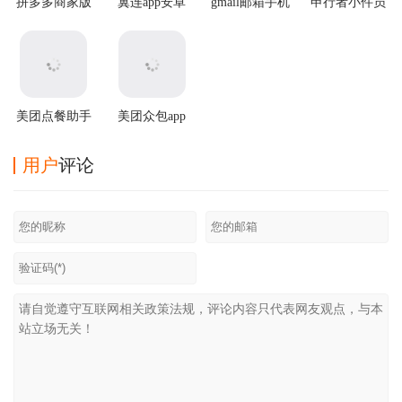
拼多多商家版
翼连app安卓
gmail邮箱手机
申行者小件员
2025最新版本
版
版
app
美团点餐助手
美团众包app
app最新版
最新版
用户
评论