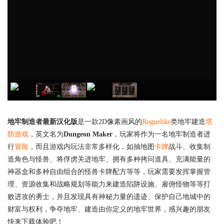
地牢制造者最新汉化版
是一款2D像素画风的
Roguelike
类地牢建造
塔
防游戏
，英文名为
Dungeon Maker
，玩家将作为一名地牢制造者进
行
冒险
，而且游戏内玩法非常多样化，如抽地图
卡牌
战斗、收集制
造角色与怪兽、将俘虏关进地牢、拥有多种拷问道具、充满能量的
神器盒和多种自由组合的怪兽卡牌配方等等，玩家需要发挥掌握管
理、资源收集和战略规划等能力来建造陷阱设施、雇佣怪物等等打
败进攻的勇士，并且发现具有神秘力量的遗迹、保护自己地城中的
财富与权利，争夺地牢、建造由你定义的地牢世界，感兴趣的朋友
快来下载体验吧！