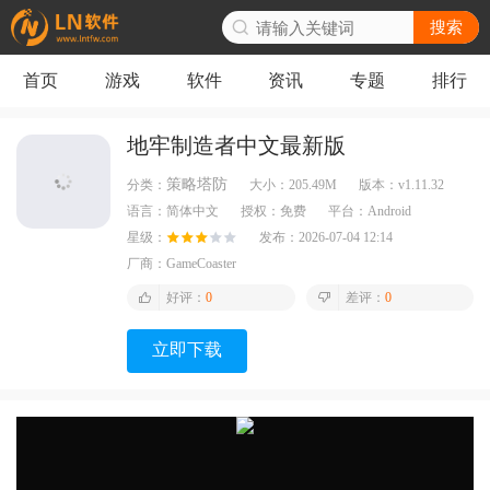
搜索
首页
游戏
软件
资讯
专题
排行
地牢制造者中文最新版
策略塔防
分类：
大小：
205.49M
版本：
v1.11.32
语言：
简体中文
授权：
免费
平台：
Android
星级：
发布：
2026-07-04 12:14
厂商：
GameCoaster
好评：
0
差评：
0
立即下载