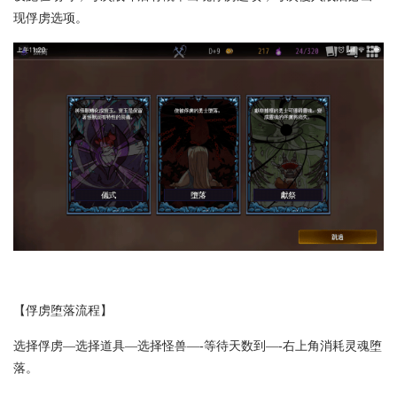
现俘虏选项。
【俘虏堕落流程】
选择俘虏—选择道具—选择怪兽—-等待天数到—-右上角消耗灵魂堕
落。