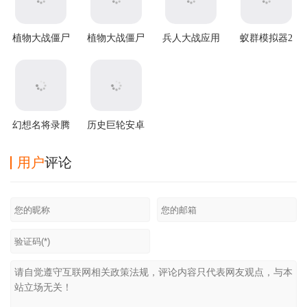
植物大战僵尸
植物大战僵尸
兵人大战应用
蚁群模拟器2
原版官方正版
2破解版
宝版
汉化版
幻想名将录腾
历史巨轮安卓
讯版
中文版
(through the
用户
评论
ages)