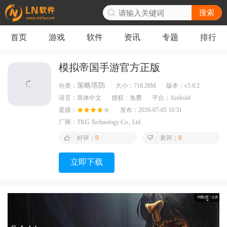
搜索
首页
游戏
软件
资讯
专题
排行
模拟帝国手游官方正版
策略塔防
分类：
大小：
718.28M
版本：
v5.0.2
语言：
简体中文
授权：
免费
平台：
Android
星级：
发布：
2026-07-05 10:31
厂商：
TKG Technology Co., Ltd.
好评：
0
差评：
0
立即下载