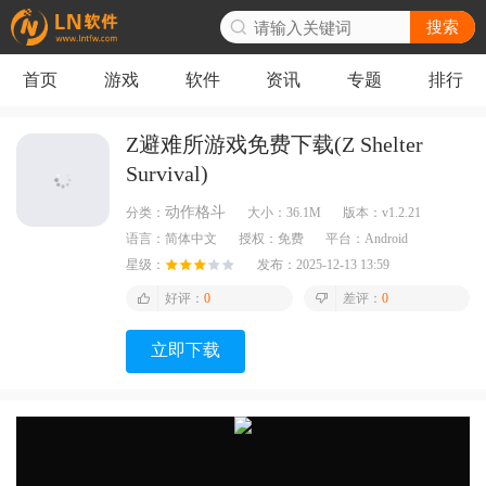
搜索
首页
游戏
软件
资讯
专题
排行
Z避难所游戏免费下载(Z Shelter
Survival)
动作格斗
分类：
大小：
36.1M
版本：
v1.2.21
语言：
简体中文
授权：
免费
平台：
Android
星级：
发布：
2025-12-13 13:59
好评：
0
差评：
0
立即下载