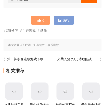
0
海报
Z避难所
生存游戏
动作
本文转载自互联网，如有侵权，联系删除
第一神拳像素版游戏下载
火柴人复仇4史诗般的战争游戏
相关推荐
格斗战机手机
重生细胞华为
拳皇96高尼茨
元气骑士破解