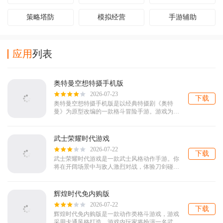
策略塔防
模拟经营
手游辅助
应用
列表
奥特曼空想特摄手机版
2026-07-23
下载
奥特曼空想特摄手机版是以经典特摄剧《奥特
曼》为原型改编的一款格斗冒险手游。游戏为玩
家提供了初代奥特曼和杰克奥特曼，操控它们来
完成各种剧情关卡。同时游戏内还提供了独特...
武士荣耀时代游戏
2026-07-22
下载
武士荣耀时代游戏是一款武士风格动作手游。你
将在开阔场景中与敌人激烈对战，体验刀剑碰撞
的刺激感。解锁40余种不同武器，灵活运用走
位、防御与弹反应对强敌，在酣畅淋漓的战斗中
感受武士...
辉煌时代免内购版
2026-07-22
下载
辉煌时代免内购版是一款动作类格斗游戏，游戏
采用卡通风格打造。游戏内玩家将扮演一名武