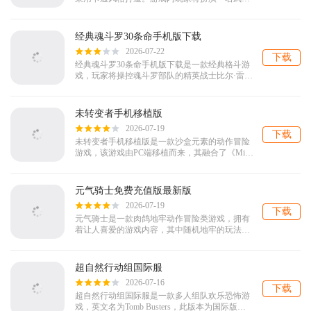
士，在这里你可以与大量敌人进行战斗，而游戏
中还有着多种玩法模式供你选择。对辉煌时代免
内购版感兴...
经典魂斗罗30条命手机版下载
2026-07-22
下载
经典魂斗罗30条命手机版下载是一款经典格斗游
戏，玩家将操控魂斗罗部队的精英战士比尔·雷泽
与兰斯·比恩，深入敌后执行摧毁异形基地的绝密
任务，内置了经典的“上上下下左右左右BABA...
未转变者手机移植版
2026-07-19
下载
未转变者手机移植版是一款沙盒元素的动作冒险
游戏，该游戏由PC端移植而来，其融合了《Mine
craft》的方块画面特色以及《Dayz》的游戏特
色，玩家在这里将扮演幸存...
元气骑士免费充值版最新版
2026-07-19
下载
元气骑士是一款肉鸽地牢动作冒险类游戏，拥有
着让人喜爱的游戏内容，其中随机地牢的玩法是
吸引玩家兴趣的最大点，三大随机关卡多种不同
的武器，多种怪物和boss，都是抓住玩...
超自然行动组国际服
2026-07-16
下载
超自然行动组国际服是一款多人组队欢乐恐怖游
戏，英文名为Tomb Busters，此版本为国际版，