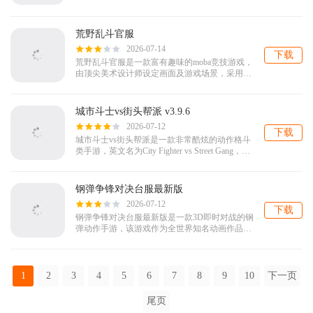
支持谷歌登录，玩家可在此版本与全球各地的玩
家组队合作，共同前方未知的...
荒野乱斗官服
2026-07-14
下载
荒野乱斗官服是一款富有趣味的moba竞技游戏，
由顶尖美术设计师设定画面及游戏场景，采用最
新3D引擎架构画面，精致细腻的画面，可爱迷人
的角色立绘，让玩家能够更好的进行...
城市斗士vs街头帮派 v3.9.6
2026-07-12
下载
城市斗士vs街头帮派是一款非常酷炫的动作格斗
类手游，英文名为City Fighter vs Street Gang，游
戏中玩家将扮演一名守护城市的英勇斗士，凭借
出色...
钢弹争锋对决台服最新版
2026-07-12
下载
钢弹争锋对决台服最新版是一款3D即时对战的钢
弹动作手游，该游戏作为全世界知名动画作品之
一，制作团队致力将良好的钢弹对战体验呈现给
钢弹迷们。游戏内集合众多原作系列机体...
1
2
3
4
5
6
7
8
9
10
下一页
尾页