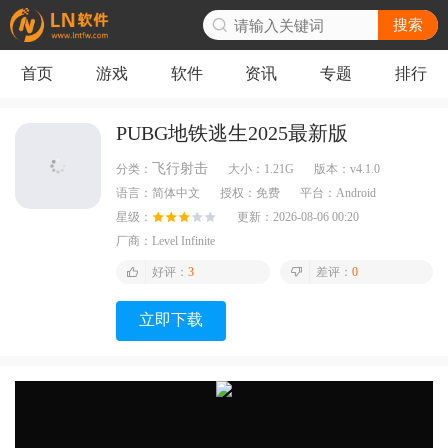
搜索
首页
游戏
软件
资讯
专题
排行
PUBG地铁逃生2025最新版
飞行射击
分类：
大小：
1.21G
版本：
v4.1.0
语言：
简体中文
授权：
免费
平台：
Android
星级：
更新：
2026-08-06 00:20
厂商：
Level Infinite
好评：
3
差评：
0
立即下载