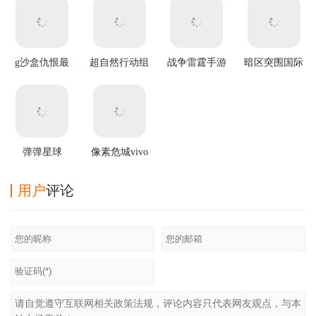
g沙盒仇恨最
超自然行动组
战争雷霆手游
暗区突围国际
新版
官方正版
服2025最新版
弹弹星球
像素危城vivo
v0.3.31安卓版
版
用户
评论