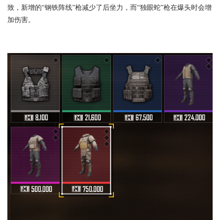
致，新增的“钢铁阵线”枪减少了后坐力，而“独眼蛇”枪在爆头时会增
加伤害。