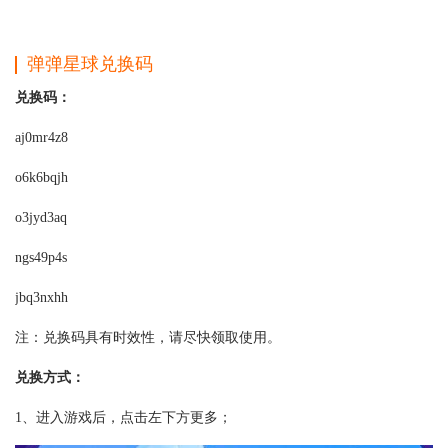
弹弹星球兑换码
兑换码：
aj0mr4z8
o6k6bqjh
o3jyd3aq
ngs49p4s
jbq3nxhh
注：兑换码具有时效性，请尽快领取使用。
兑换方式：
1、进入游戏后，点击左下方更多；