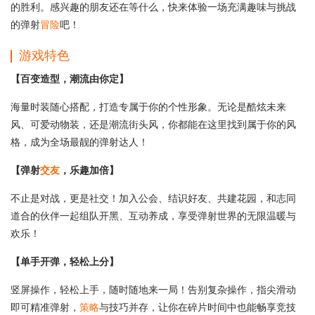
的胜利。感兴趣的朋友还在等什么，快来体验一场充满趣味与挑战
的弹射
冒险
吧！
游戏特色
【百变造型，潮流由你定】
海量时装随心搭配，打造专属于你的个性形象。无论是酷炫未来
风、可爱动物装，还是潮流街头风，你都能在这里找到属于你的风
格，成为全场最靓的弹射达人！
【弹射
交友
，乐趣加倍】
不止是对战，更是社交！加入公会、结识好友、共建花园，和志同
道合的伙伴一起组队开黑、互动养成，享受弹射世界的无限温暖与
欢乐！
【单手开弹，轻松上分】
竖屏操作，轻松上手，随时随地来一局！告别复杂操作，指尖滑动
即可精准弹射，
策略
与技巧并存，让你在碎片时间中也能畅享竞技