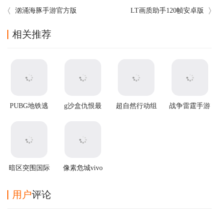
汹涌海豚手游官方版
LT画质助手120帧安卓版
相关推荐
PUBG地铁逃
g沙盒仇恨最
超自然行动组
战争雷霆手游
生2025最新版
新版
官方正版
暗区突围国际
像素危城vivo
服2025最新版
版
用户
评论