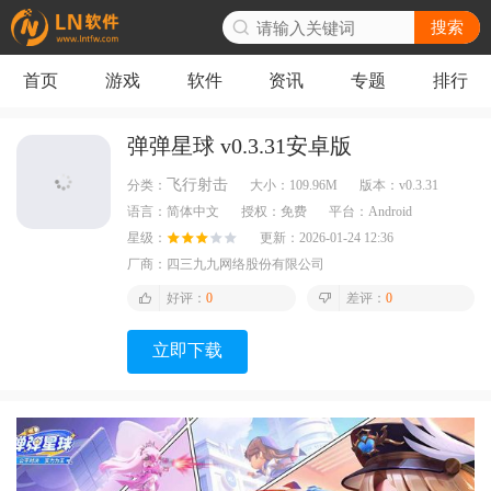
搜索
首页
游戏
软件
资讯
专题
排行
弹弹星球 v0.3.31安卓版
飞行射击
分类：
大小：
109.96M
版本：
v0.3.31
语言：
简体中文
授权：
免费
平台：
Android
星级：
更新：
2026-01-24 12:36
厂商：
四三九九网络股份有限公司
好评：
0
差评：
0
立即下载