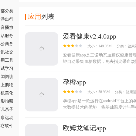
全部分类
应用
列表
旅游出行
影音播放
爱看健康v2.4.0app
生活服务
办公商务
大小：149.05M
分类：
健康
通讯社交
爱看健康app是三诺动态血糖仪健康管理
实用工具
钟自动采集血糖数据，免去指尖采血烦恼
考试学习
新闻阅读
孕橙app
网上购物
大小：58.98M
分类：
健康
手机美化
孕橙app是一款运行在android平
摄影拍照
大数据技术的优势，将基础温度计与手机
育儿亲子
健康运动
其它软件
欧姆龙笔记app