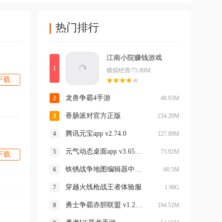
热门排行
江南小院赚钱游戏
模拟经营/75.89M
下载
龙兽争霸4手游
48.93M
香肠派对官方正版
234.29M
腾讯元宝app v2.74.0
127.99M
元气动态桌面app v3.65.4393
73.92M
下载
铁锈战争地图编辑器中文最新版(NotTiled)
60.5M
穿越火线枪战王者体验服
1.98G
勇士争霸赤胆联盟 v1.282.202最新版
194.52M