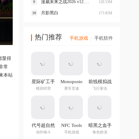
漫威未来之战2026 v12.0.3最新版
120.53M
月影黑白
173.85M
热门推荐
手机游戏
手机软件
都显得
非常
来本站
星际矿工手
Monoposto
前线模拟战
游
最新版
模拟经营
赛车竞速
飞行射击
。
代号超自然
NFC Tools
暗黑之血手
手游官方版
PRO官方正
游
动作格斗
手机游戏
角色扮演
版