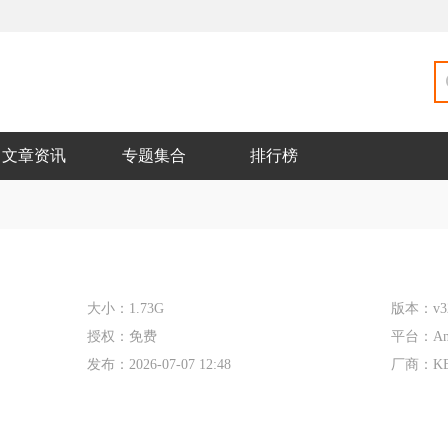
文章资讯
专题集合
排行榜
大小：
1.73G
版本：
v3
授权：
免费
平台：
An
发布：
2026-07-07 12:48
厂商：
K