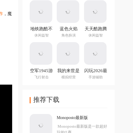
作
，魔
地铁跑酷不
蓝色火焰
天天酷跑腾
用实名认证
(Blue Fire)
讯游戏
休闲益智
角色扮演
休闲益智
登录版最新
版
空军1945游
我的来世是
闪玩2026最
戏手机版
个包裹最新
新版本
飞行射击
模拟经营
手游辅助
版
推荐下载
Monoposto最新版
Monoposto最新版是一款超好
玩的f1赛...