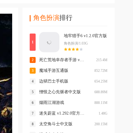
角色扮演
排行
地牢猎手6 v1.2.0官方版
角色扮演/1.03G
死亡荒地幸存者手游 v1.0.7.273中文版
215.4M
魔域手游互通版
852.72M
边狱巴士手机版
654.25M
憎恨之心先驱者中文版
688.89M
烟雨江湖游戏
888.11M
迷失蔚蓝 v1.292.0官方版本
1.48G
太空角斗士中文版
200.15M