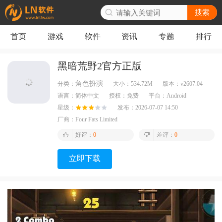
搜索
首页
游戏
软件
资讯
专题
排行
黑暗荒野2官方正版
角色扮演
分类：
大小：
534.72M
版本：
v2607.04
语言：
简体中文
授权：
免费
平台：
Android
星级：
发布：
2026-07-07 14:50
厂商：
Four Fats Limited
好评：
0
差评：
0
立即下载