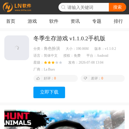
搜索
首页
游戏
软件
资讯
专题
排行
冬季生存游戏 v1.1.0.2手机版
角色扮演
分类：
大小：
190.06M
版本：
v1.1.0.2
语言：
简体中文
授权：
免费
平台：
Android
星级：
发布：
2026-07-08 13:04
厂商：
La Bues
好评：
0
差评：
0
立即下载