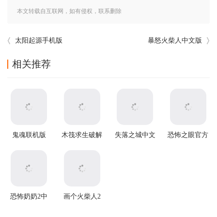
本文转载自互联网，如有侵权，联系删除
太阳起源手机版
暴怒火柴人中文版
相关推荐
鬼魂联机版
木筏求生破解
失落之城中文
恐怖之眼官方
v1.85.3安卓版
版中文版
版
正版
恐怖奶奶2中
画个火柴人2
文版
中文版