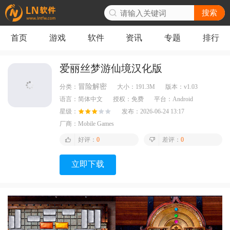
搜索
首页
游戏
软件
资讯
专题
排行
爱丽丝梦游仙境汉化版
冒险解密
分类：
大小：
191.3M
版本：
v1.03
语言：
简体中文
授权：
免费
平台：
Android
星级：
发布：
2026-06-24 13:17
厂商：
Mobile Games
好评：
0
差评：
0
立即下载