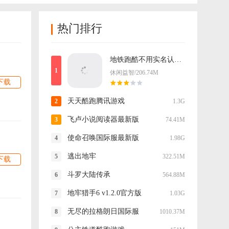
热门排行
地铁跑酷不用实名认证登录版最新版
休闲益智/206.74M
下载
天天酷跑腾讯游戏
1.3G
飞卢小说阅读器最新版
74.41M
使命召唤国际服最新版
1.98G
逃出地牢
322.51M
下载
斗罗大陆传承
564.88M
地牢猎手6 v1.2.0官方版
1.03G
无尽的拉格朗日国际服
1010.37M