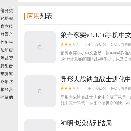
全部分类
应用
列表
角色扮演
体育竞技
狼奔豕突v4.4.16手机中
卡牌回合
动作格斗
大小：790.4M
分类：
冒险
冒险解密
狼奔豕突手机中文版是一款steam移
休闲益智
0年代电影的画面与叙事手法，以及日常
飞行射击
赛车竞速
异形大战铁血战士进化
策略塔防
大小：496.0M
分类：
冒险
模拟经营
异形大战铁血战士进化中文版下载是一
手游辅助
战士三大阵营，在废弃殖民空间站、外星
神明也没猜到结局