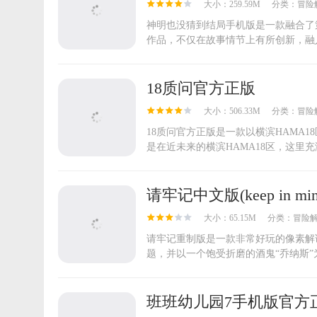
大小：259.59M
分类：
冒险
神明也没猜到结局手机版是一款融合了
作品，不仅在故事情节上有所创新，融入
18质问官方正版
大小：506.33M
分类：
冒险
18质问官方正版是一款以横滨HAMA
是在近未来的横滨HAMA18区，这里充
请牢记中文版(keep in min
大小：65.15M
分类：
冒险
请牢记重制版是一款非常好玩的像素解谜冒
题，并以一个饱受折磨的酒鬼“乔纳斯”为
班班幼儿园7手机版官方