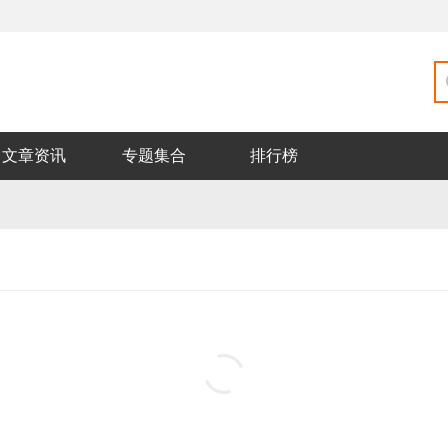
文章资讯
专题集合
排行榜
地下城堡2官方正版