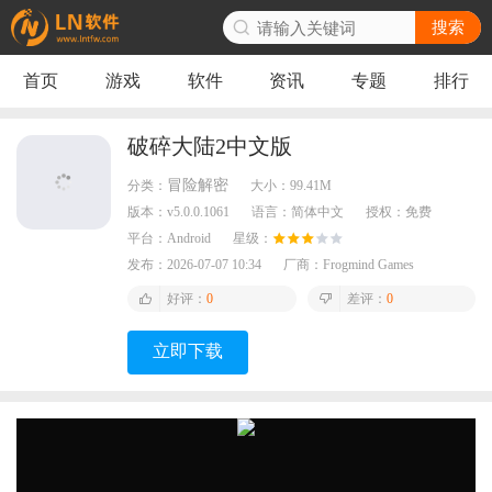
搜索
首页
游戏
软件
资讯
专题
排行
破碎大陆2中文版
冒险解密
分类：
大小：
99.41M
版本：
v5.0.0.1061
语言：
简体中文
授权：
免费
平台：
Android
星级：
发布：
2026-07-07 10:34
厂商：
Frogmind Games
好评：
0
差评：
0
立即下载