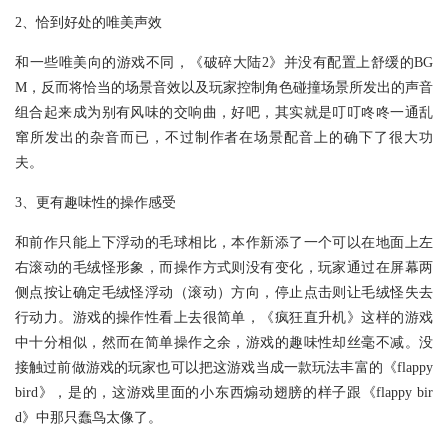
2、恰到好处的唯美声效
和一些唯美向的游戏不同，《破碎大陆2》并没有配置上舒缓的BG
M，反而将恰当的场景音效以及玩家控制角色碰撞场景所发出的声音
组合起来成为别有风味的交响曲，好吧，其实就是叮叮咚咚一通乱
窜所发出的杂音而已，不过制作者在场景配音上的确下了很大功
夫。
3、更有趣味性的操作感受
和前作只能上下浮动的毛球相比，本作新添了一个可以在地面上左
右滚动的毛绒怪形象，而操作方式则没有变化，玩家通过在屏幕两
侧点按让确定毛绒怪浮动（滚动）方向，停止点击则让毛绒怪失去
行动力。游戏的操作性看上去很简单，《疯狂直升机》这样的游戏
中十分相似，然而在简单操作之余，游戏的趣味性却丝毫不减。没
接触过前做游戏的玩家也可以把这游戏当成一款玩法丰富的《flappy
bird》，是的，这游戏里面的小东西煽动翅膀的样子跟《flappy bir
d》中那只蠢鸟太像了。