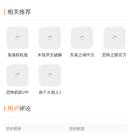
相关推荐
鬼魂联机版
木筏求生破解
失落之城中文
恐怖之眼官方
v1.85.3安卓版
版中文版
版
正版
恐怖奶奶2中
画个火柴人2
文版
中文版
用户
评论