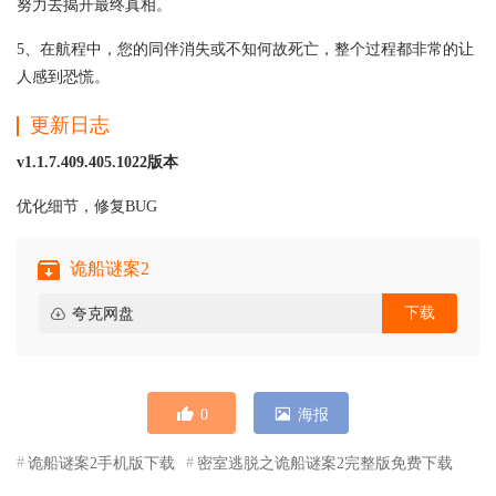
努力去揭开最终真相。
5、在航程中，您的同伴消失或不知何故死亡，整个过程都非常的让
人感到恐慌。
更新日志
v1.1.7.409.405.1022版本
优化细节，修复BUG
诡船谜案2
下载
夸克网盘
0
海报
诡船谜案2手机版下载
密室逃脱之诡船谜案2完整版免费下载