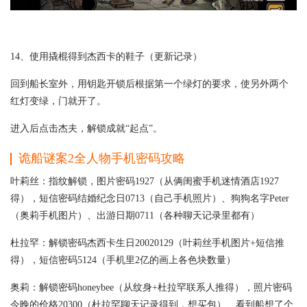
14、使用撬棍得到杰西卡的鞋子（更新记录）
回到船长室外，用钥匙开锁后根据第一个绿灯的要求，使另外两个
红灯变绿，门就开了。
进入后点击杰夫，解锁成就“起点”。
诡船谜案2全人物手机密码攻略
叶莉丝：指纹解锁，图片密码1927（从俩闺蜜手机迷情酒店1927
得），短信密码结婚纪念日0713（自己手机照片）、狗狗名字Peter
（奥莉手机图片）、出游日期0711（各种聊天记录里都有）
杜拉罕：解锁密码杰西卡生日20020129（叶莉丝手机图片+短信推
得），短信密码5124（手机里2亿的画上各色块数量）
奥莉：解锁密码honeybee（从纹身+杜拉罕联系人推得），照片密码
今晚的价格20300（杜拉罕聊天记录得到，想买包）、看到船想了个