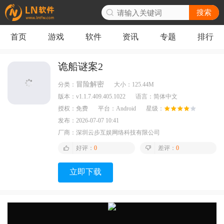
搜索
首页
游戏
软件
资讯
专题
排行
诡船谜案2
冒险解密
分类：
大小：
125.44M
版本：
v1.1.7.409.405.1022
语言：
简体中文
授权：
免费
平台：
Android
星级：
发布：
2026-07-07 10:41
厂商：
深圳云步互娱网络科技有限公司
好评：
0
差评：
0
立即下载