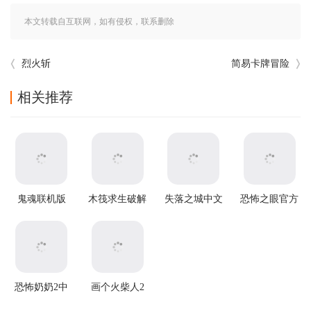
本文转载自互联网，如有侵权，联系删除
烈火斩
简易卡牌冒险
相关推荐
鬼魂联机版
木筏求生破解
失落之城中文
恐怖之眼官方
v1.85.3安卓版
版中文版
版
正版
恐怖奶奶2中
画个火柴人2
文版
中文版