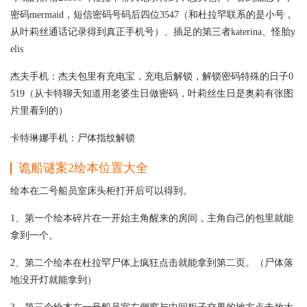
密码mermaid，短信密码号码后四位3547（和杜拉罕联系的是小号，
从叶莉丝通话记录得到真正手机号）、插足的第三者katerina、怪胎y
elis
杰夫手机：杰夫包里有充电宝，充电后解锁，解锁密码特殊的日子0
519（从卡特聊天知道用老婆生日做密码，叶莉丝生日是奥莉有张图
片里看到的）
卡特琳娜手机：尸体指纹解锁
诡船谜案2绘本位置大全
绘本在二号船员室床头柜打开后可以得到。
1、第一个绘本碎片在一开始主角醒来的房间，主角自己的包里就能
拿到一个。
2、第二个绘本在杜拉罕尸体上疯狂点击就能拿到第二页。（尸体落
地没开灯就能拿到）