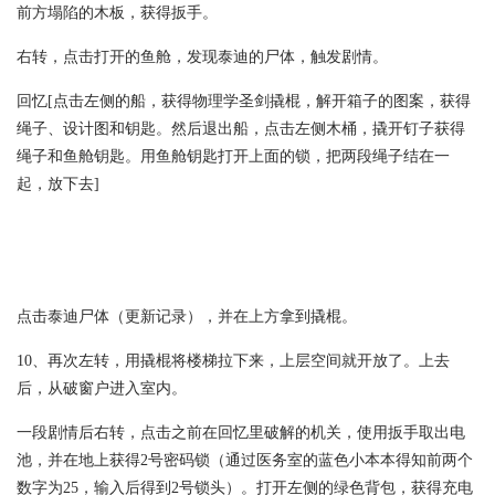
前方塌陷的木板，获得扳手。
右转，点击打开的鱼舱，发现泰迪的尸体，触发剧情。
回忆[点击左侧的船，获得物理学圣剑撬棍，解开箱子的图案，获得
绳子、设计图和钥匙。然后退出船，点击左侧木桶，撬开钉子获得
绳子和鱼舱钥匙。用鱼舱钥匙打开上面的锁，把两段绳子结在一
起，放下去]
点击泰迪尸体（更新记录），并在上方拿到撬棍。
10、再次左转，用撬棍将楼梯拉下来，上层空间就开放了。上去
后，从破窗户进入室内。
一段剧情后右转，点击之前在回忆里破解的机关，使用扳手取出电
池，并在地上获得2号密码锁（通过医务室的蓝色小本本得知前两个
数字为25，输入后得到2号锁头）。打开左侧的绿色背包，获得充电