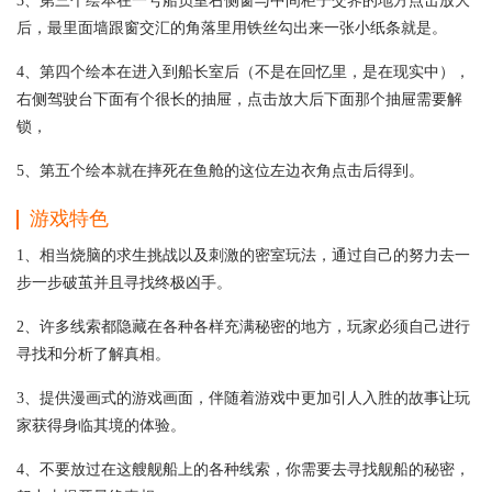
3、第三个绘本在一号船员室右侧窗与中间柜子交界的地方点击放大
后，最里面墙跟窗交汇的角落里用铁丝勾出来一张小纸条就是。
4、第四个绘本在进入到船长室后（不是在回忆里，是在现实中），
右侧驾驶台下面有个很长的抽屉，点击放大后下面那个抽屉需要解
锁，
5、第五个绘本就在摔死在鱼舱的这位左边衣角点击后得到。
游戏特色
1、相当烧脑的求生挑战以及刺激的密室玩法，通过自己的努力去一
步一步破茧并且寻找终极凶手。
2、许多线索都隐藏在各种各样充满秘密的地方，玩家必须自己进行
寻找和分析了解真相。
3、提供漫画式的游戏画面，伴随着游戏中更加引人入胜的故事让玩
家获得身临其境的体验。
4、不要放过在这艘舰船上的各种线索，你需要去寻找舰船的秘密，