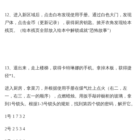
12、进入新区域后，点击白布发现使用手册。通过白色大门，发现
尸体，点击金币（更新记录），获得厨房钥匙。掀开衣角发现绘本
残页。（绘本残页全部放入绘本中解锁成就“恐怖故事”）
13、退出来，走上楼梯，获得卡特琳娜的手机。拿掉木板，获得捷
径*1。
进入厨房，拿菜刀，并根据使用手册在煤气灶上点火（右二，左
一，右三，左一的顺序），点燃蜡烛。用扳手敲碎橱柜的玻璃，拿
到1号锁头。根据1-3号锁头的规矩，找到第四个锁的密码，解开它。
1号 1 7 3 2
2号 2 5 3 4