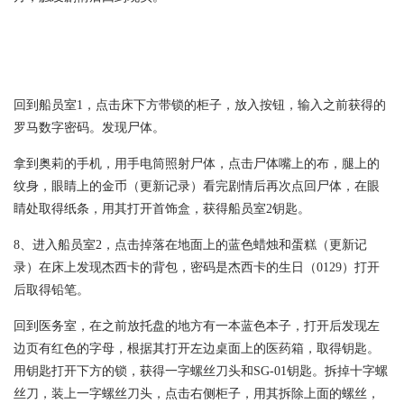
回到船员室1，点击床下方带锁的柜子，放入按钮，输入之前获得的
罗马数字密码。发现尸体。
拿到奥莉的手机，用手电筒照射尸体，点击尸体嘴上的布，腿上的
纹身，眼睛上的金币（更新记录）看完剧情后再次点回尸体，在眼
睛处取得纸条，用其打开首饰盒，获得船员室2钥匙。
8、进入船员室2，点击掉落在地面上的蓝色蜡烛和蛋糕（更新记
录）在床上发现杰西卡的背包，密码是杰西卡的生日（0129）打开
后取得铅笔。
回到医务室，在之前放托盘的地方有一本蓝色本子，打开后发现左
边页有红色的字母，根据其打开左边桌面上的医药箱，取得钥匙。
用钥匙打开下方的锁，获得一字螺丝刀头和SG-01钥匙。拆掉十字螺
丝刀，装上一字螺丝刀头，点击右侧柜子，用其拆除上面的螺丝，