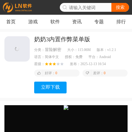
搜索
首页
游戏
软件
资讯
专题
排行
奶奶3内置作弊菜单版
冒险解密
分类：
大小：
115.06M
版本：
v1.2.1
语言：
简体中文
授权：
免费
平台：
Android
星级：
发布：
2025-12-13 16:54
好评：
0
差评：
0
立即下载