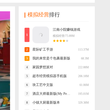
模拟经营
排行
江南小院赚钱游戏
模拟经营/75.89M
星际矿工手游
113.37M
我的来世是个包裹最新版
68.3M
家园梦想派对
222.88M
超市经营模拟器手机版
206.18M
块工艺中文版
61.06M
酒店大师最新版(My Perfect Hotel)
195.01M
小镇大厨最新版本
329.38M