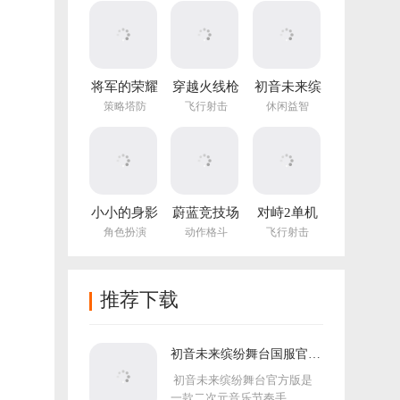
(NotTiled)
将军的荣耀
穿越火线枪
初音未来缤
3官方正版
战王者体验
纷舞台国服
策略塔防
飞行射击
休闲益智
服
官方版
小小的身影
蔚蓝竞技场
对峙2单机
重叠的内心
手机版
版手游
角色扮演
动作格斗
飞行射击
推荐下载
初音未来缤纷舞台国服官方
版
初音未来缤纷舞台官方版是
一款二次元音乐节奏手...