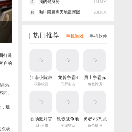
我的健身房
144.81M
咖啡园厨房天地最新版
208.83M
热门推荐
手机游戏
手机软件
面打造
客户的
江南小院赚
龙兽争霸4
勇士争霸赤
钱游戏
手游
胆联盟
模拟经营
飞行射击
角色扮演
所能收
v1.282.202
不同。
最新版
食，建
香肠派对官
铁锈战争地
勇者VS恶龙
方正版
图编辑器中
手游
飞行射击
手游辅助
角色扮演
初次获
文最新版