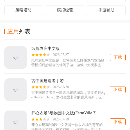
策略塔防
模拟经营
手游辅助
应用
列表
纸牌农庄中文版
2026-07-27
下载
纸牌农庄中文版是一款将经典纸牌接龙与农场经
营模拟巧妙融合的休闲手游。游戏中为玩家提供
了四种独特的纸牌游戏，比如蜘蛛纸牌、金字
塔、当空接龙和克朗代克，每个纸牌游戏都会...
古中国建造者手游
2026-07-20
下载
古中国建造者是一款古风建筑游戏，英文名叫Ag
e Builder China，游戏画面非常的古风清新，玩家
需要在游戏中建造各种具有文化意义的建筑，设
计美观好看的造型，...
开心农场3动物园中文版(FarmVille 3)
2026-07-19
下载
开心农场3动物园中文版是一款以农场为背景的
模拟经营游戏。在游戏中，玩家扮演一名活泼的