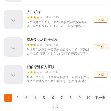
的猛将文臣，比如张飞、关羽、赵云、诸葛亮和
荀彧等等，而且只需要通过游戏内免费的福...
人生巅峰
2026-07-15
下载
人生巅峰手机版是一款2D像素生活模拟策略游
戏，英文名为The Peak of Life，该游戏由Steam移
植而来，玩家在游戏中将从零开始，通过对学
习、职业、经商、...
航海复仇之路手机版
2026-07-15
下载
航海复仇之路是一款策略海战模拟手游，该游戏
以围绕着“复仇”为主旨，伴随着你开启崭新的航
海复仇旅程，游戏整合了海陆空三种不同的属性
的战舰与你共同战斗，游戏画面写实精细...
我的绿洲官方正版
2026-07-14
下载
如今，放松是一件很难得的事情，因为我们没有
太多的时间来放松我们的灵魂，那么这款我的绿
洲官方正版将能够很好的满足你的需求，作为一
款十分精彩的模拟经营的游戏，其采用了最...
1
2
3
4
5
6
7
8
9
10
下一页
尾页