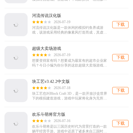
农场主，通过耕耘土地获得各种农作物，加工成
各种动物的饲料，最后产出各种农产品。...
河流传说汉化版
2026-07-19
下载
河流传说汉化版是一款休闲的模拟钓鱼养成游
戏，该游戏采用经典的像素风打造而成，其虚拟
的线条，配上简单的色彩搭配，让你看着既舒
心，且玩法也非常有趣。在这里玩家可在光彩
夺...
超级大卖场游戏
2026-07-19
下载
想要变得富有吗？想要成为最富有的超市企业家
吗？今日小编为你分享的这款超级大卖场游戏，
是一款以休闲为主的模拟经营类手游，游戏中玩
家可以从小型超市起步，通过扩建或升级专...
块工艺v3.42.2中文版
2026-07-18
下载
块工艺也叫Block Craft 3D，是一款开放沙盒世界
下的模拟建造游戏，游戏中玩家将化身为无所不
能的造物主，通过组合不同像素方块来打造属于
你的理想世界，在无限开...
欢乐斗萌将官方版
2026-07-16
下载
欢乐斗萌将是以三国历史时代为背景打造的一款
躺平经营手游。游戏中还原了诸多来自三国时代