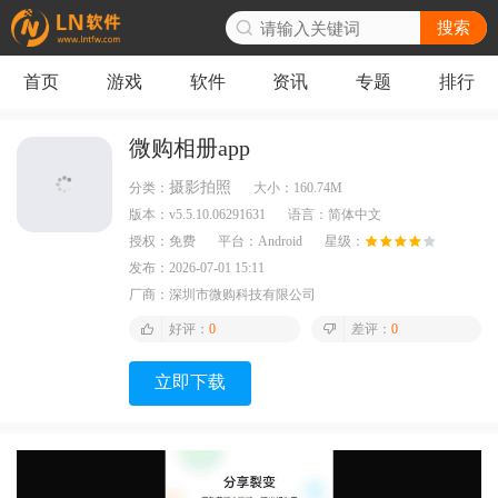
搜索
首页
游戏
软件
资讯
专题
排行
微购相册app
摄影拍照
分类：
大小：
160.74M
版本：
v5.5.10.06291631
语言：
简体中文
授权：
免费
平台：
Android
星级：
发布：
2026-07-01 15:11
厂商：
深圳市微购科技有限公司
好评：
0
差评：
0
立即下载