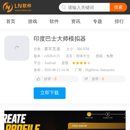
搜索
首页
游戏
软件
资讯
专题
排行
印度巴士大师模拟器
赛车竞速
分类：
大小：
586.97M
版本：
v2026.0.15
语言：
简体中文
授权：
免费
平台：
Android
星级：
发布：
2026-06-12 14:36
厂商：
Highbrow Interactive
好评：
0
差评：
0
立即下载