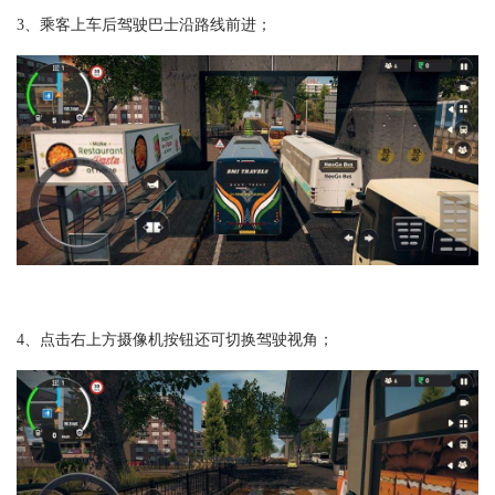
3、乘客上车后驾驶巴士沿路线前进；
4、点击右上方摄像机按钮还可切换驾驶视角；