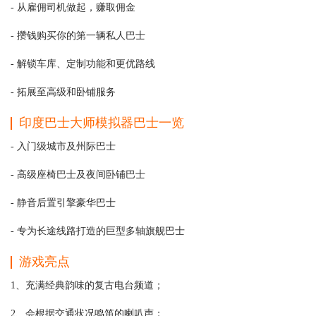
- 从雇佣司机做起，赚取佣金
- 攒钱购买你的第一辆私人巴士
- 解锁车库、定制功能和更优路线
- 拓展至高级和卧铺服务
印度巴士大师模拟器巴士一览
- 入门级城市及州际巴士
- 高级座椅巴士及夜间卧铺巴士
- 静音后置引擎豪华巴士
- 专为长途线路打造的巨型多轴旗舰巴士
游戏亮点
1、充满经典韵味的复古电台频道；
2、会根据交通状况鸣笛的喇叭声；