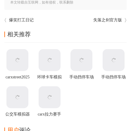
本文转载自互联网，如有侵权，联系删除
爆笑打工日记
失落之剑官方版
相关推荐
carxstreet2025
环球卡车模拟
手动挡停车场
手动挡停车场
最新版本
器虫虫助手版
无限金币版虫
2官方正版
虫汉化版
公交车模拟器
carx拉力赛手
最新破解版
游
用户
评论