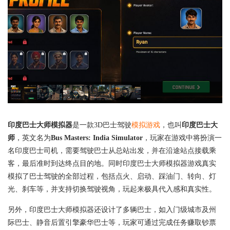
印度巴士大师模拟器
是一款3D巴士驾驶
模拟游戏
，也叫
印度巴士大
师
，英文名为
Bus Masters: India Simulator
，玩家在游戏中将扮演一
名印度巴士司机，需要驾驶巴士从总站出发，并在沿途站点接载乘
客，最后准时到达终点目的地。同时印度巴士大师模拟器游戏真实
模拟了巴士驾驶的全部过程，包括点火、启动、踩油门、转向、灯
光、刹车等，并支持切换驾驶视角，玩起来极具代入感和真实性。
另外，印度巴士大师模拟器还设计了多辆巴士，如入门级城市及州
际巴士、静音后置引擎豪华巴士等，玩家可通过完成任务赚取钞票